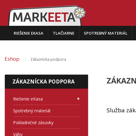
RIEŠENIE EKASA
TLAČIARNE
SPOTREBNÝ MATERIÁL
Eshop
Zákaznícka podpora
ZÁKAZN
ZÁKAZNÍCKA PODPORA
Riešenie eKasa
Služba zák
Spotrebný materiál
Pokladničné zásuvky
Váhy