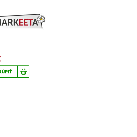
€
KÚPIŤ