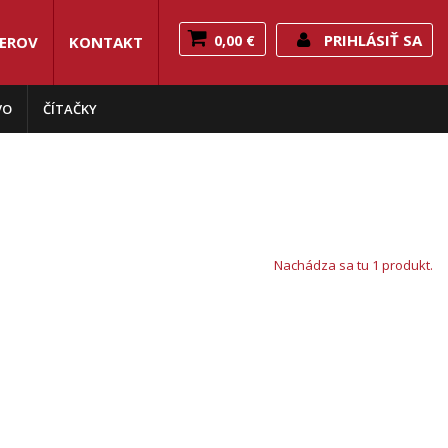
PRIHLÁSIŤ SA
0,00 €
NEROV
KONTAKT
VO
ČÍTAČKY
Nachádza sa tu 1 produkt.