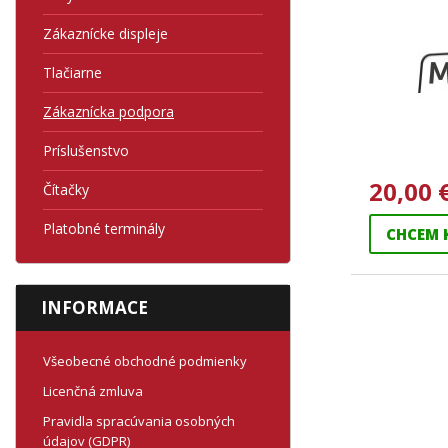
Zákaznícke displeje
Tlačiarne
Zákaznícka podpora
Príslušenstvo
20,00 
Čítačky
Platobné terminály
CHCEM 
INFORMACE
Všeobecné obchodné podmienky
Licenčná zmluva
Pravidla spracúvania osobných
údajov (GDPR)