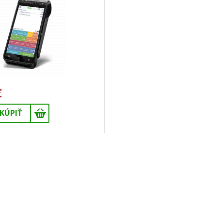
€
KÚPIŤ