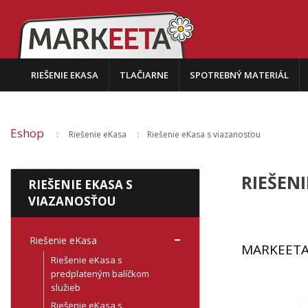
RIEŠENIE EKASA
TLAČIARNE
SPOTREBNÝ MATERIÁL
Eshop
Riešenie eKasa
Riešenie eKasa s viazanosťou
RIEŠEN
RIEŠENIE EKASA S
VIAZANOSŤOU
Riešenie eKasa
MARKEETA
Riešenie eKasa s
predplateným balíčkom
služieb
Riešenie eKasa s