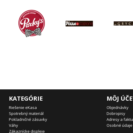
KATEGÓRIE
MÔJ ÚČE
Riešenie eKasa
Objednávky
Spotrebný materiál
Dobropisy
Pokladničné zásuvky
Adresy a fakt
Váhy
Osobné údaje
Zákaznícke displeje