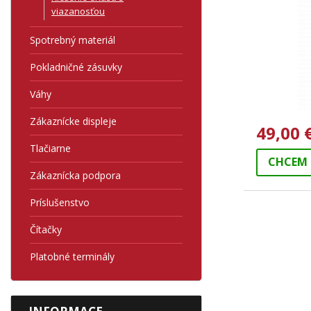
viazanosťou
Spotrebný materiál
Pokladničné zásuvky
Váhy
Zákaznícke displeje
49,00 
Tlačiarne
CHCEM 
Zákaznícka podpora
Príslušenstvo
Čítačky
Platobné terminály