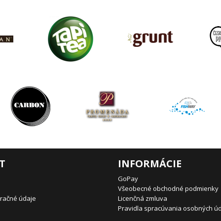
T
INFORMÁCIE
GoPay
Všeobecné obchodné podmienky
uračné údaje
Licenčná zmluva
Pravidla spracúvania osobných ú