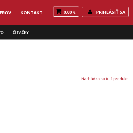
PRIHLÁSIŤ SA
0,00 €
NEROV
KONTAKT
VO
ČÍTAČKY
Nachádza sa tu 1 produkt.