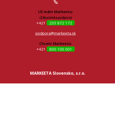
Už mám Markeetu:
(Zákaznícka podpora)
+421
233 872 172
podpora@markeeta.sk
Chcem Markeetu:
+421
800 100 001
MARKEETA Slovensko, s.r.o.