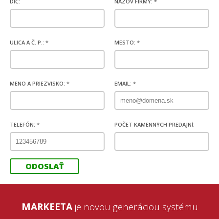
DIČ:
NÁZOV FIRMY: *
ULICA A Č. P.: *
MESTO: *
MENO A PRIEZVISKO: *
EMAIL: *
TELEFÓN: *
POČET KAMENNÝCH PREDAJNÍ:
MARKEETA
je novou generáciou systému