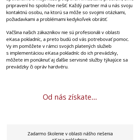
pripravení ho spoločne riešiť. Každý partner má u nás svoju
kontaktnú osobu, na ktorú sa môže so svojimi otázkami,
požiadavkami a problémami kedykoľvek obrátiť.
Väčšina našich zákazníkov nie sú profesionáli v oblasti
eKasa pokladníc, a preto budú od vás potrebovať pomoc.
Vy im pomôžete v rámci svojich platených služieb
s implementáciou eKasa pokladníc do ich prevádzky,
môžete im ponúknuť aj ďalšie servisné služby týkajúce sa
prevádzky či opráv hardvéru.
Od nás získate…
Zadarmo školenie v oblasti nášho riešenia
eKasa pokladnice.