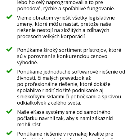
lebo ho celý naprogramovali a to pre
pohodové, rýchle a spoľahlivé fungovanie.
Vieme obratom vyriešiť všetky legislatívne
zmeny, ktoré môžu nastať, pretože naše
riešenie nestojí na zložitých a zdĺhavých
procesoch veľkých korporácií.
Ponúkame široký sortiment prístrojov, ktoré
sú v porovnaní s konkurenciou cenovo
výhodné.
Ponúkame jednoduché softwarové riešenie od
živností, či malých prevádzok až
po profesionálne riešenie, ktoré dokáže
spoľahlivo riadiť zložité podnikanie aj
s niekoľkými skladmi či pobočkami a správou
odkiaľkoľvek z celého sveta.
Naše eKasa systémy sme od samotného
počiatku navrhli tak, aby s nami zákazníci
mohli rásť.
Ponúkame riešenie v rovnakej kvalite pre