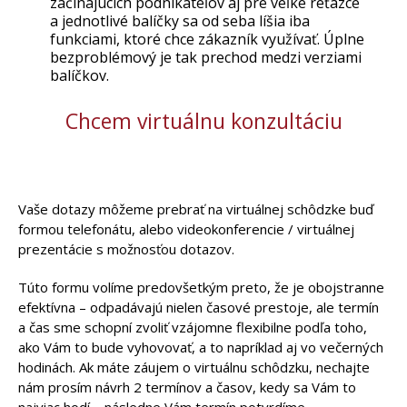
začínajúcich podnikateľov aj pre veľké reťazce
a jednotlivé balíčky sa od seba líšia iba
funkciami, ktoré chce zákazník využívať. Úplne
bezproblémový je tak prechod medzi verziami
balíčkov.
Chcem virtuálnu konzultáciu
Vaše dotazy môžeme prebrať na virtuálnej schôdzke buď
formou telefonátu, alebo videokonferencie / virtuálnej
prezentácie s možnosťou dotazov.
Túto formu volíme predovšetkým preto, že je obojstranne
efektívna – odpadávajú nielen časové prestoje, ale termín
a čas sme schopní zvoliť vzájomne flexibilne podľa toho,
ako Vám to bude vyhovovať, a to napríklad aj vo večerných
hodinách. Ak máte záujem o virtuálnu schôdzku, nechajte
nám prosím návrh 2 termínov a časov, kedy sa Vám to
najviac hodí – následne Vám termín potvrdíme.