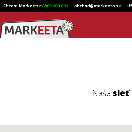
Chcem Markeetu
:
0800 100 001
obchod@markeeta.sk
Už
Naša
sieť