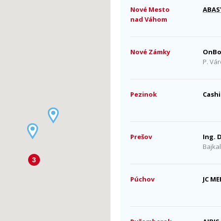
Nové Mesto
ABASY
nad Váhom
Nové Zámky
OnBoa
P. Vá
Pezinok
Cashi
Prešov
Ing. 
Bajka
3
Púchov
JC ME