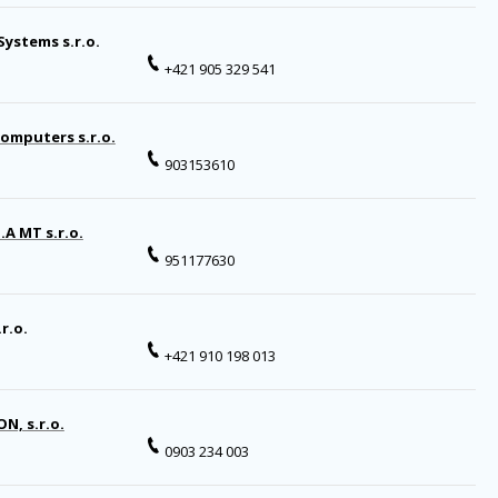
Systems s.r.o.
+421 905 329 541
mputers s.r.o.
903153610
.A MT s.r.o.
951177630
.r.o.
+421 910 198 013
N, s.r.o.
0903 234 003