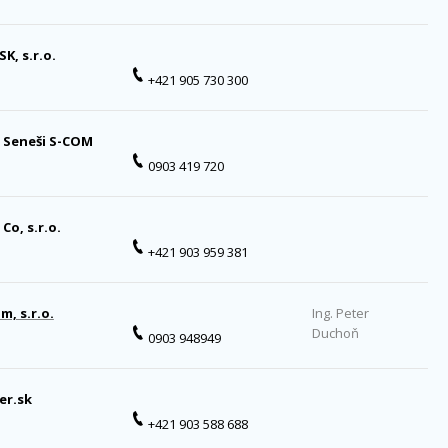
SK, s.r.o.
+421 905 730 300
 Seneši S-COM
0903 419 720
Co, s.r.o.
+421 903 959 381
m, s.r.o.
Ing. Peter
Duchoň
0903 948949
er.sk
+421 903 588 688