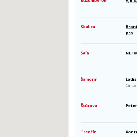
Ružomberok
AJBIS,
Skalica
Broni
pro
Šaľa
NETKO
Šamorín
Ladis
Cintor
Štúrovo
Peter
Trenčín
Konte