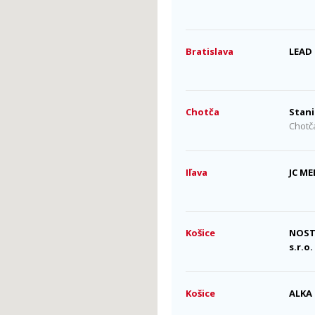
Bratislava
LEAD 
Chotča
Stani
Chotč
Iľava
JC ME
Košice
NOST
s.r.o.
Košice
ALKA 