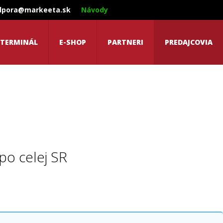
dpora@markeeta.sk
Návody
 TERMINÁL
E-SHOP
PARTNERI
PREDAJCOVIA
po celej SR