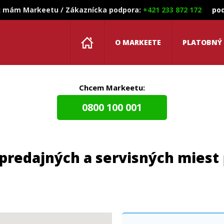
 mám Markeetu / Zákaznícka podpora:
+421 233 872 172
po
O MARKEETE
PLATOBNÝ
Chcem Markeetu:
0800 100 001
 predajných a servisných miest