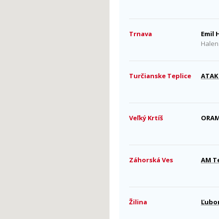
Trnava
Emil 
Halen
Turčianske Teplice
ATAK 
Veľký Krtíš
ORAMO
Záhorská Ves
AM Te
Žilina
Ľubo