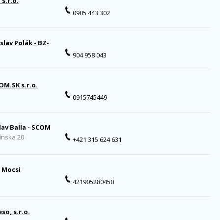
 s.r.o.
0905 443 302
slav Polák - BZ-
904 958 043
M.SK s.r.o.
0915745449
lav Balla - SCOM
ínska 20
+421 315 624 631
 Mocsi
421905280450
so, s.r.o.