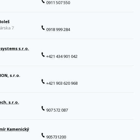
0911 507 550
Holeš
árska 7
0918 999 284
systems s.r.o.
+421 434 901 042
N, s.r.o.
+421 903 620 968
ch, s.r.o.
907 572 087
mír Kamenický
905731200