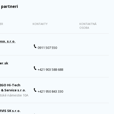
 partneri
ER
KONTAKTY
KONTAKTNÁ
OSOBA
so, s.r.o.
0911 507 550
er.sk
+421 903 588 688
2GO Hi-Tech
 & Service s.r.o.
+421 950 843 330
tské námestie 10A
RVIS SK s.r.o.