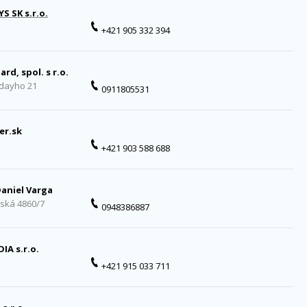
S SK s.r.o.
+421 905 332 394
rd, spol. s r.o.
rdayho 21
0911805531
er.sk
+421 903 588 688
Daniel Varga
lská 4860/7
0948386887
DIA s.r.o.
+421 915 033 711