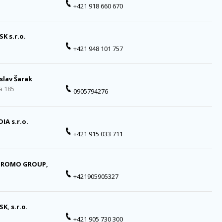
+421 918 660 670
SK s.r.o.
+421 948 101 757
slav Šarak
a 185
0905794276
DIA s.r.o.
+421 915 033 711
ROMO GROUP,
+421905905327
SK, s.r.o.
+421 905 730 300