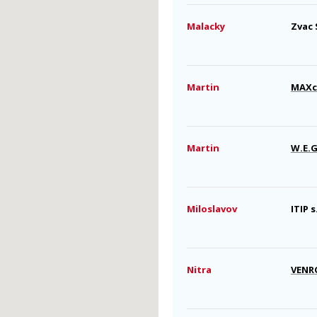
Malacky
Zvac 
Martin
MAXco
Martin
W.E.G
Miloslavov
ITIP s
Nitra
VENRO