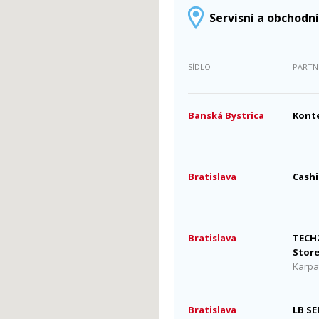
Servisní a obchodní
SÍDLO
PARTN
Banská Bystrica
Konte
Bratislava
Cashi
Bratislava
TECH
Store
Karpa
Bratislava
LB SE