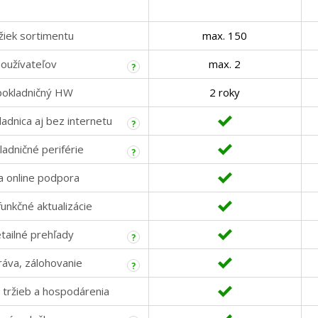
žiek sortimentu
max. 150
oužívateľov
max. 2
?
pokladničný HW
2 roky
adnica aj bez internetu
?
adničné periférie
?
a online podpora
funkčné aktualizácie
tailné prehľady
?
ráva, zálohovanie
?
 tržieb a hospodárenia