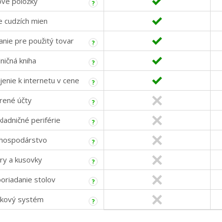
ové položky
?
e cudzích mien
nie pre použitý tovar
?
ničná kniha
?
jenie k internetu v cene
?
rené účty
?
ladničné periférie
?
 hospodárstvo
?
ry a kusovky
?
oriadanie stolov
?
kový systém
?