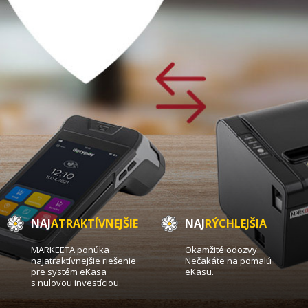
NAJ
ATRAKTÍVNEJŠIE
NAJ
RÝCHLEJŠIA
MARKEETA ponúka
Okamžité odozvy.
najatraktívnejšie riešenie
Nečakáte na pomalú
pre systém eKasa
eKasu.
s nulovou investíciou.