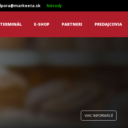
dpora@markeeta.sk
Návody
 TERMINÁL
E-SHOP
PARTNERI
PREDAJCOVIA
VIAC INFORMÁCIÍ