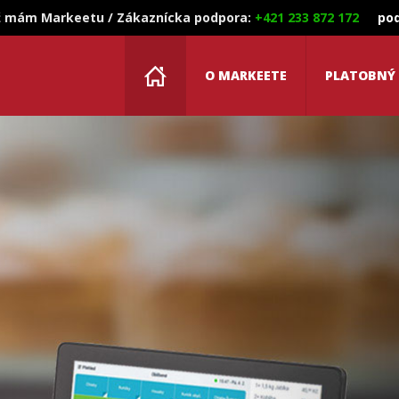
 mám Markeetu / Zákaznícka podpora:
+421 233 872 172
po
O MARKEETE
PLATOBNÝ