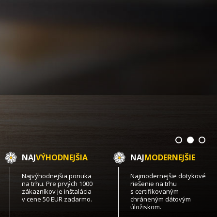
NAJ
VÝHODNEJŠIA
NAJ
MODERNEJŠIE
Najvýhodnejšia ponuka
Najmodernejšie dotykové
na trhu. Pre prvých 1000
riešenie na trhu
zákazníkov je inštalácia
s certifikovaným
v cene 50 EUR zadarmo.
chráneným dátovým
úložiskom.