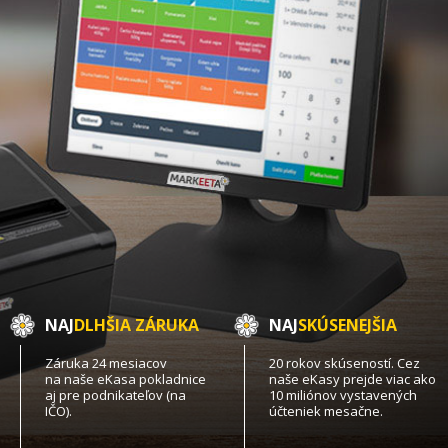
NAJ
DLHŠIA ZÁRUKA
NAJ
SKÚSENEJŠIA
Záruka 24 mesiacov
20 rokov skúseností. Cez
na naše eKasa pokladnice
naše eKasy prejde viac ako
aj pre podnikateľov (na
10 miliónov vystavených
IČO).
účteniek mesačne.