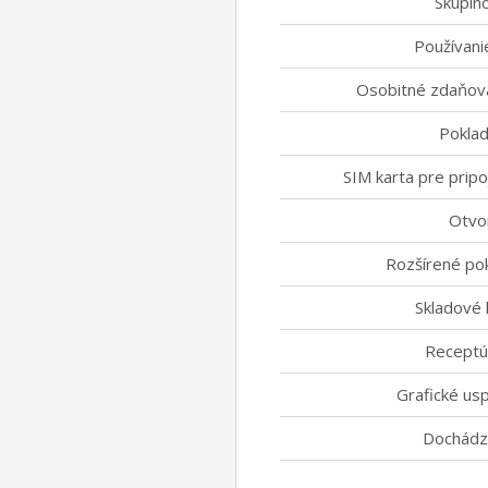
Skupin
Používani
Osobitné zdaňova
Poklad
SIM karta pre pripo
Otvo
Rozšírené pok
Skladové
Receptú
Grafické usp
Dochádz