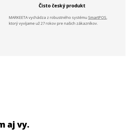
Čisto český produkt
MARKEETA
vychádza z robustného systému
SmartPOS
,
ktorý vyvíjame už 27 rokov pre našich zákazníkov.
m aj vy.