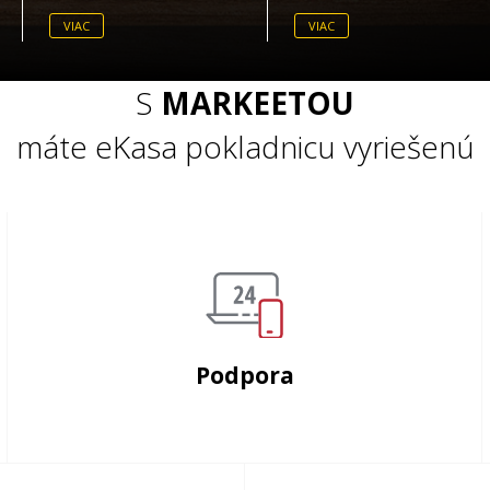
VIAC
VIAC
S
MARKEETOU
máte eKasa pokladnicu vyriešenú
Podpora