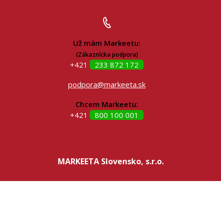
Už mám Markeetu:
(Zákaznícka podpora)
+421
233 872 172
podpora@markeeta.sk
Chcem Markeetu:
+421
800 100 001
MARKEETA Slovensko, s.r.o.