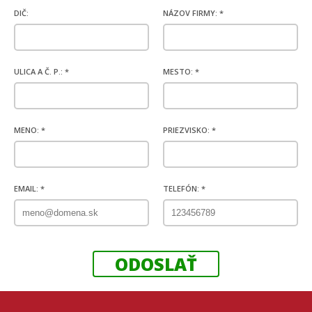
DIČ:
NÁZOV FIRMY: *
ULICA A Č. P.: *
MESTO: *
MENO: *
PRIEZVISKO: *
EMAIL: *
TELEFÓN: *